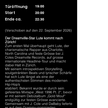
Türöffnung
19:00
Start
20:00
Ende ca.
22:30
(Verschoben auf den 22. September 2026)
Der Dreamville-Star Lute kommt nach
Zürich!
Zum ersten Mal überhaupt geht Lute, der
charismatische Rapper aus Charlotte,
North Carolina und feste Grösse bei J.
Coles Dreamville Records, auf grosse
internationale Headline-Tour und macht
dabei Halt in Zürich.
Mit seinem introspektiven Storytelling,
soulgetränkten Beats und lyrischer Schärfe
hat sich Lute längst als eine der
authentischsten Stimmen des modernen
Hip-Hop’s
etabliert. Bekannt wurde er durch sein
gefeiertes Mixtape „West 1996 Pt. 2“, bevor
er mit seinem Debütalbum „Gold Mouf“
endgültig zur festen Grösse avancierte.
Gemeinsam mit J. Cole und DaBaby lieferte
er auf dem Grammy-nominierten