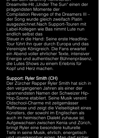
Dreamville-Hit „Under The Sun“ einen der
prägendsten Momente der
Compilation Revenge of the Dreamers III –
der Song wurde gleich zweifach Platin
ausgezeichnet.Nach Support-Touren mit
Label-Kollegen wie Bas nimmt Lute nun
endlich selbst das
Steuer in die Hand: Seine erste Headline-
Tour führt ihn quer durch Europa und das
Vereinigte Königreich. Die Fans erwartet
ein Abend voller ehrlicher Texte, intensiver
Energie und authentischer Bühnenpräsenz,
die Lutes Shows zu einem Erlebnis für
Kopf und Herz machen.
Support: Ryler Smith (CH)
Der Zürcher Rapper Ryler Smith hat sich in
den vergangenen Jahren als einer der
spannendsten Namen der Schweizer Hip-
Hop-Szene etabliert. Seine Musik vereint
Oldschool-Charme mit zeitgemässer
Raffinesse und zeigt die Vielseitigkeit eines
Künstlers, der sowohl im Englischen als
auch im heimischen Dialekt zuhause ist.
Aufgewachsen zwischen Kenia und Zürich,
bringt Ryler eine besondere kulturelle
Tiefe in seine Musik, ehrlich, energetisch
und unverkennbar eigen. Man darf sicher