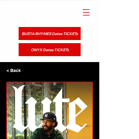
BUSTA RHYMES Dates TICKETs
ONYX Dates TICKETs
< Back